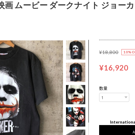
ツ 映画 ムービー ダークナイト ジョー
¥18,800
10%O
¥16,920
数量
Internationa
A