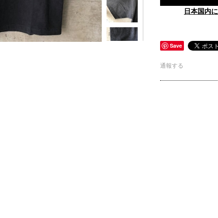
日本国内に
Save
通報する