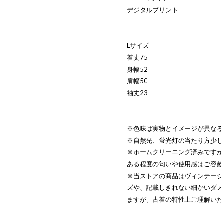
デジタルプリント
Lサイズ
着丈75
身幅52
肩幅50
袖丈23
※色味は実物とイメージが異な
※自然光、蛍光灯の当たり方少
※ホームクリーニング済みです
ある程度の匂いや使用感はご容
※当ストアの商品はヴィンテー
ズや、記載しきれない細かいダ
ますが、古着の特性上ご理解い