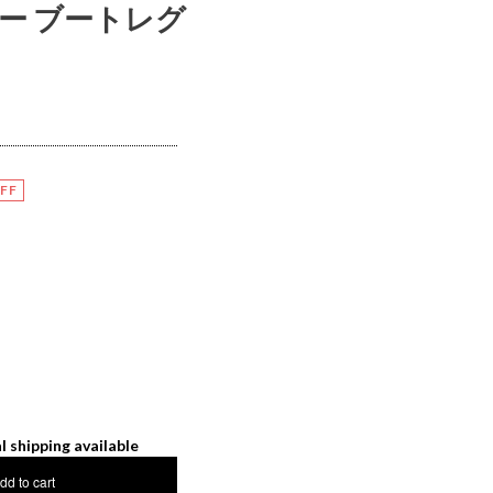
カー ブートレグ
FF
l shipping available
dd to cart