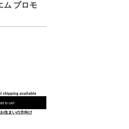
ーエム プロモ
l shipping available
dd to cart
お住まいの方向け