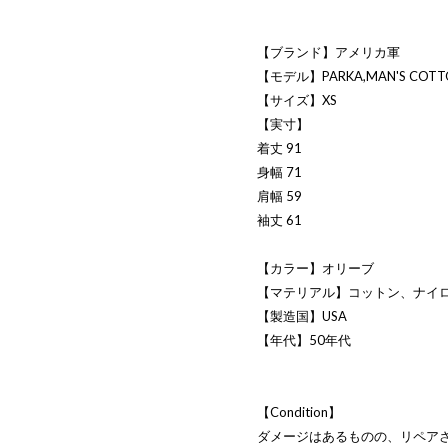
【ブランド】アメリカ軍
【モデル】PARKA,MAN'S COTTON
【サイズ】XS
【実寸】
着丈 91
身幅 71
肩幅 59
袖丈 61
【カラー】オリーブ
【マテリアル】コットン、ナイ
【製造国】USA
【年代】50年代
【Condition】
ダメージはあるものの、リペア