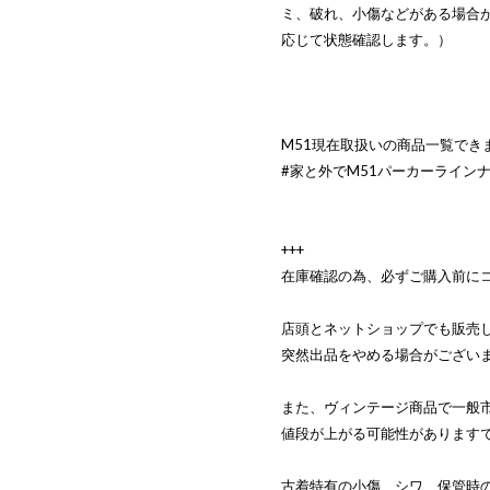
ミ、破れ、小傷などがある場合
応じて状態確認します。）
M51現在取扱いの商品一覧でき
#家と外でM51パーカーライン
+++
在庫確認の為、必ずご購入前に
店頭とネットショップでも販売
突然出品をやめる場合がござい
また、ヴィンテージ商品で一般
値段が上がる可能性があります
古着特有の小傷、シワ、保管時