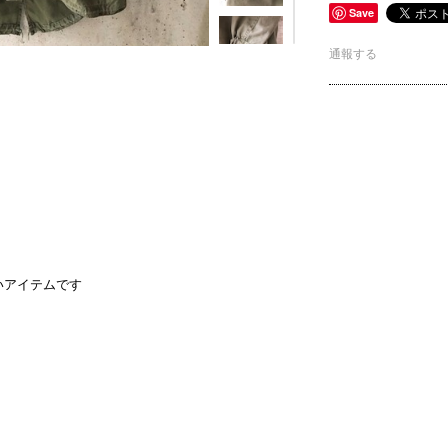
Save
通報する
。
いアイテムです