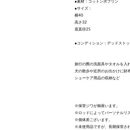
●素材：コットンポプリン
●サイズ：
横40
高さ32
底直径25
●コンディション：デッドスト
旅行の際の洗面具やタオルを入
犬の散歩や近所のお出かけに財
シューケア用品の収納など
※保管ジワが御座います。
※ロッドによってパーソナルリ
※個体差ございます。
※未使用品ですが、長期保管さ