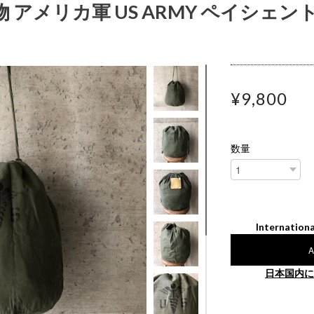
本物 アメリカ軍 US ARMY ペイシェ
¥9,800
数量
Internationa
A
日本国内に