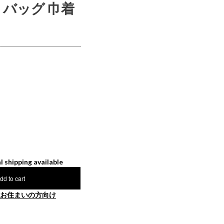
ントバッグ 巾着
l shipping available
dd to cart
お住まいの方向け