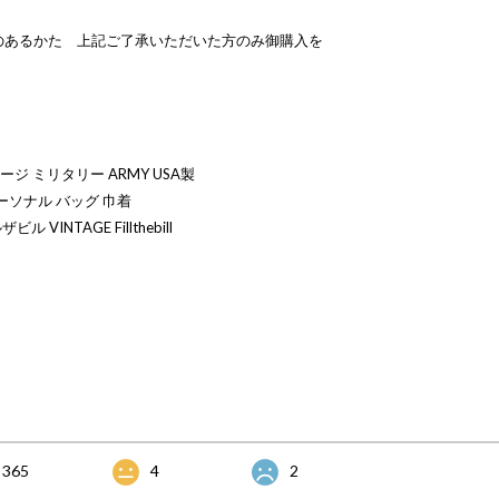
のあるかた 上記ご了承いただいた方のみ御購入を
ジ ミリタリー ARMY USA製
パーソナル バッグ 巾着
ビル VINTAGE Fillthebill
365
4
2