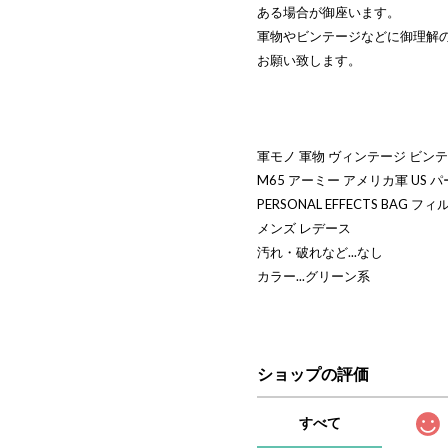
ある場合が御座います。
軍物やビンテージなどに御理解
お願い致します。
軍モノ 軍物 ヴィンテージ ビンテー
M65 アーミー アメリカ軍 US 
PERSONAL EFFECTS BAG フィルザ
メンズ レデース
汚れ・破れなど...なし
カラー...グリーン系
ショップの評価
すべて