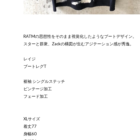
RATMの思想性をそのまま視覚化したようなブートデザイン。
スターと群衆、Zackの構図が生むアジテーション感が秀逸。
レイジ
ブートレグT
裾袖 シングルステッチ
ビンテージ加工
フェード加工
XLサイズ
着丈77
身幅60