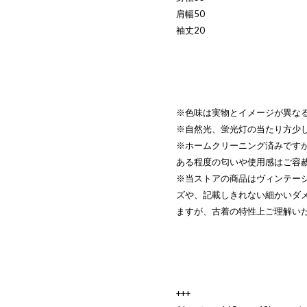
肩幅50
袖丈20
※色味は実物とイメージが異な
※自然光、蛍光灯の当たり方少
※ホームクリーニング済みです
ある程度の匂いや使用感はご容
※当ストアの商品はヴィンテー
ズや、記載しきれない細かいダ
ますが、古着の特性上ご理解い
+++