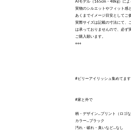
AIモデル（165cm・48kg）
実物のシルエットやフィット感
あくまでイメージ目安としてご
実際サイズは記載の寸法にて、
は承っておりませんので、必ず
ご購入願います。
+++
#ビリーアイリッシュ集めてます
#家と外で
柄・デザイン...プリント（ロゴ
カラー...ブラック
汚れ・破れ・臭いなど...なし