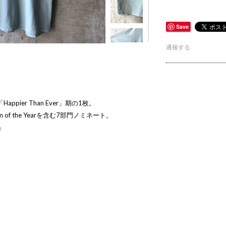
Save
通報する
ppier Than Ever」期の1枚。
of the Yearを含む7部門ノミネート。
r」