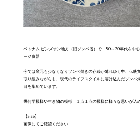
ベトナム ビンズオン地方（旧ソンベ省）で 50～70年代を中
ージ食器
今では窯元も少なくなりソンベ焼きの存続が薄れゆく中、伝統
取り組みながらも、現代のライフスタイルに溶け込んだソンベ
目を集めています。
幾何学模様や生き物の模様 １点１点の模様に様々な思いが込
【Size】
画像にてご確認ください