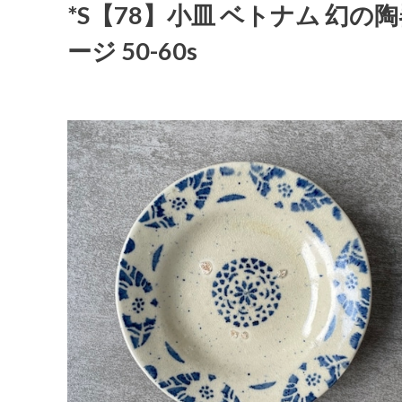
*S【78】小皿 ベトナム 幻の陶器
ージ 50-60s