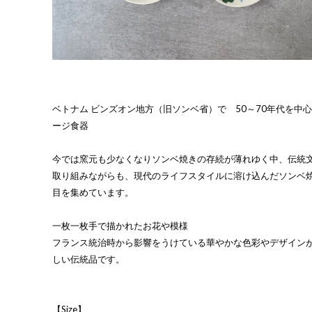
ベトナム ビンズオン地方（旧ソンベ省）で 50～70年代を中
ージ食器
今では窯元も少なくなりソンベ焼きの存続が薄れゆく中、伝統
取り組みながらも、現代のライフスタイルに溶け込んだソンベ
目を集めています。
一枚一枚手で描かれたお花や模様
フランス統治時から影響をうけている華やかな色彩やデザイン
しい伝統品です。
【Size】