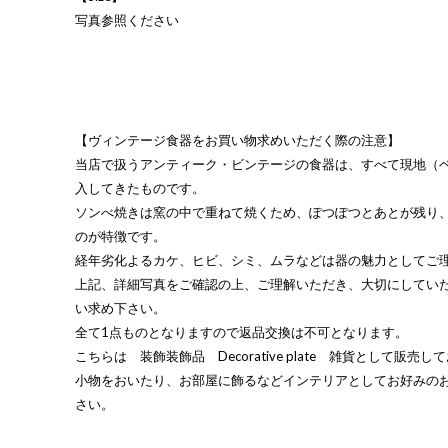
写真参照ください
【ヴィンテージ食器をお買い物求めいただく際の注意】
当店で扱うアンティーク・ビンテージの食器は、すべて現地（
入してきたものです。
ソンべ焼きは窯の中で重ねて焼くため、ぽつぽつとあとが残り
のが特徴です。
経年劣化よるカケ、ヒビ、シミ、ムラなどは器の魅力としてご
上記、詳細写真をご確認の上、ご理解いただき、大切にしてい
い求め下さい。
全て1点ものとなりますので返品交換は不可となります。
こちらは 装飾装飾品 Decorative plate 雑貨として販売
小物をおいたり、お部屋に飾るなどインテリアとしてお好みの
さい。