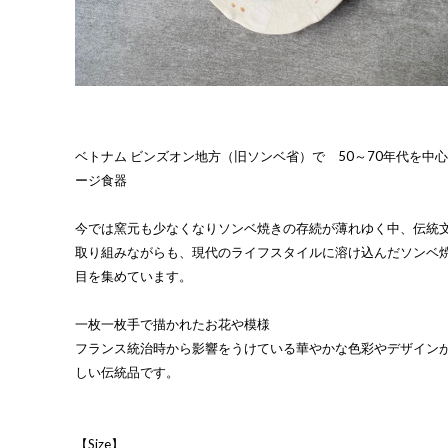
ベトナム ビンズオン地方（旧ソンベ省）で 50～70年代を中
ージ食器
今では窯元も少なくなりソンベ焼きの存続が薄れゆく中、伝統
取り組みながらも、現代のライフスタイルに溶け込んだソンベ
目を集めています。
一枚一枚手で描かれたお花や模様
フランス統治時から影響をうけている華やかな色彩やデザイン
しい伝統品です。
【Size】