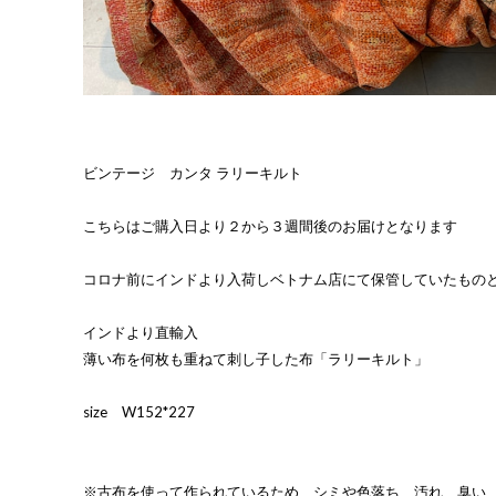
ビンテージ カンタ ラリーキルト
こちらはご購入日より２から３週間後のお届けとなります
コロナ前にインドより入荷しベトナム店にて保管していたもの
インドより直輸入
薄い布を何枚も重ねて刺し子した布「ラリーキルト」
size W152*227
※古布を使って作られているため、シミや色落ち、汚れ、臭い