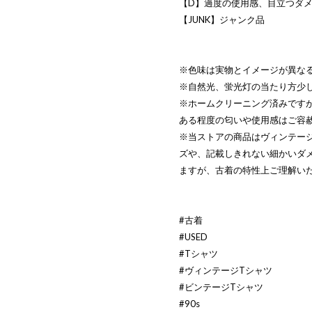
【D】過度の使用感、目立つダ
【JUNK】ジャンク品
※色味は実物とイメージが異な
※自然光、蛍光灯の当たり方少
※ホームクリーニング済みです
ある程度の匂いや使用感はご容
※当ストアの商品はヴィンテー
ズや、記載しきれない細かいダ
ますが、古着の特性上ご理解い
#古着
#USED
#Tシャツ
#ヴィンテージTシャツ
#ビンテージTシャツ
#90s