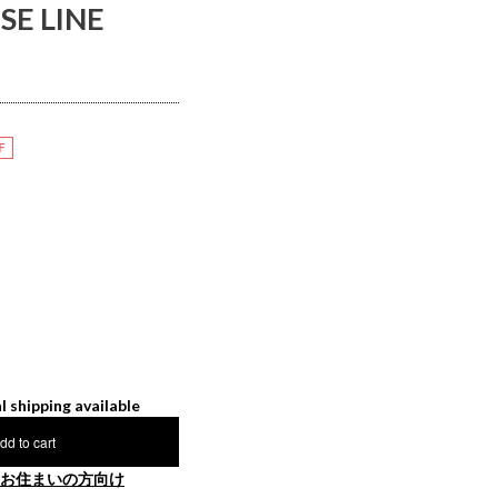
 LINE
F
l shipping available
dd to cart
お住まいの方向け