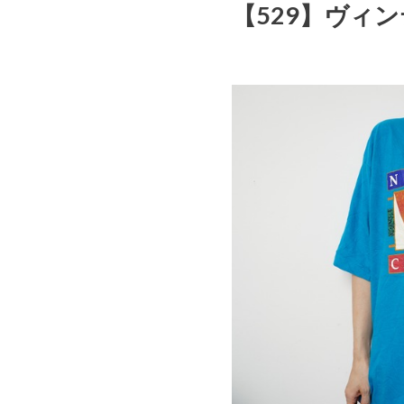
【529】ヴィンテ