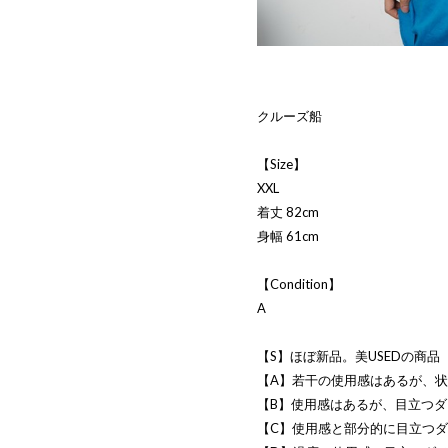
クルーズ船
【Size】
XXL
着丈 82cm
身幅 61cm
【Condition】
A
【S】ほぼ新品。美USEDの商品
【A】若干の使用感はあるが、状
【B】使用感はあるが、目立つ
【C】使用感と部分的に目立つ