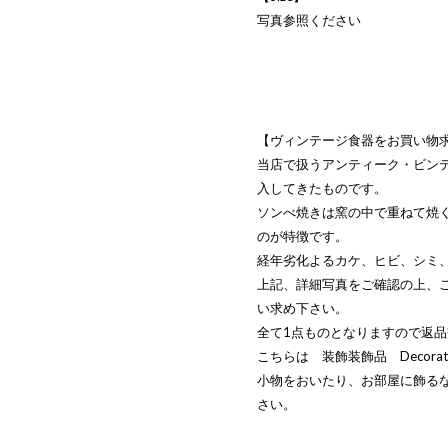
写真参照ください
【ヴィンテージ食器をお買い物
当店で扱うアンティーク・ビン
入してきたものです。
ソンべ焼きは窯の中で重ねて焼
のが特徴です。
経年劣化よるカケ、ヒビ、シミ
上記、詳細写真をご確認の上、
い求め下さい。
全て1点ものとなりますので返
こちらは 装飾装飾品 Decorat
小物をおいたり、お部屋に飾る
さい。