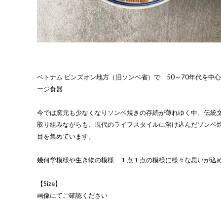
ベトナム ビンズオン地方（旧ソンベ省）で 50～70年代を中
ージ食器
今では窯元も少なくなりソンベ焼きの存続が薄れゆく中、伝統
取り組みながらも、現代のライフスタイルに溶け込んだソンベ
目を集めています。
幾何学模様や生き物の模様 １点１点の模様に様々な思いが込
【Size】
画像にてご確認ください