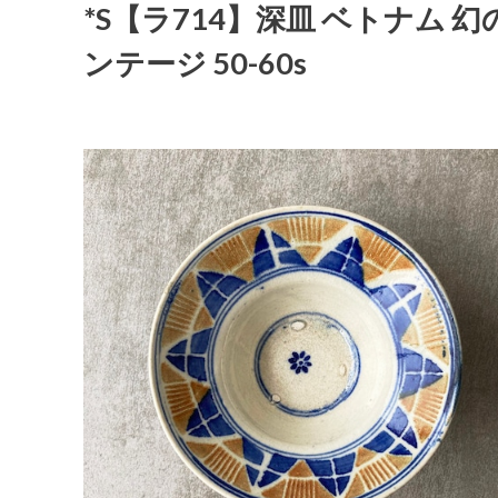
*S【ラ714】深皿 ベトナム 幻の
ンテージ 50-60s