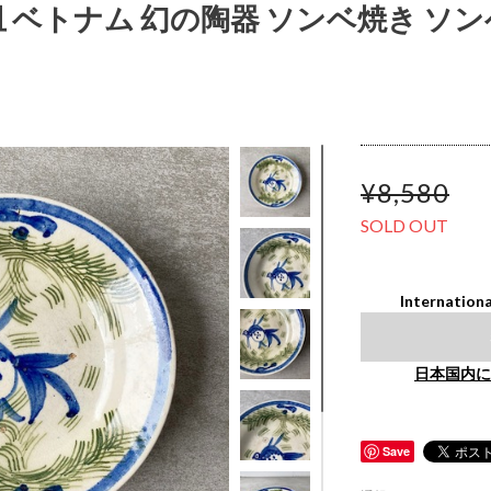
皿 ベトナム 幻の陶器 ソンベ焼き ソンベ 
¥8,580
SOLD OUT
Internationa
日本国内に
Save