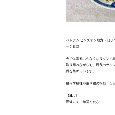
ベトナム ビンズオン地方（旧ソ
ージ食器
今では窯元も少なくなりソンベ
取り組みながらも、現代のライ
目を集めています。
幾何学模様や生き物の模様 １
【Size】
画像にてご確認ください