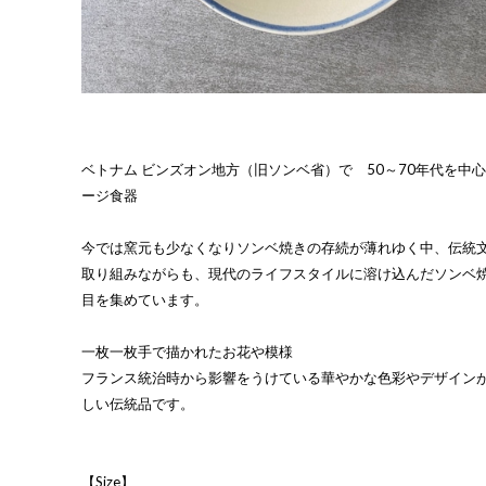
ベトナム ビンズオン地方（旧ソンベ省）で 50～70年代を中
ージ食器
今では窯元も少なくなりソンベ焼きの存続が薄れゆく中、伝統
取り組みながらも、現代のライフスタイルに溶け込んだソンベ
目を集めています。
一枚一枚手で描かれたお花や模様
フランス統治時から影響をうけている華やかな色彩やデザイン
しい伝統品です。
【Size】