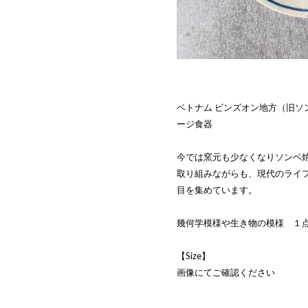
ベトナム ビンズオン地方（旧ソ
ージ食器
今では窯元も少なくなりソンベ
取り組みながらも、現代のライ
目を集めています。
幾何学模様や生き物の模様 １
【Size】
画像にてご確認ください