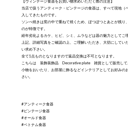
【ヴィンテージ食器をお買い物求めいただく際の注意】
当店で扱うアンティーク・ビンテージの食器は、すべて現地（
入してきたものです。
ソンべ焼きは窯の中で重ねて焼くため、ぽつぽつとあとが残り
のが特徴です。
経年劣化よるカケ、ヒビ、シミ、ムラなどは器の魅力としてご
上記、詳細写真をご確認の上、ご理解いただき、大切にしてい
い求め下さい。
全て1点ものとなりますので返品交換は不可となります。
こちらは 装飾装飾品 Decorative plate 雑貨として販売
小物をおいたり、お部屋に飾るなどインテリアとしてお好みの
さい。
#アンティーク食器
#ビンテージ食器
#オールド食器
#ベトナム食器