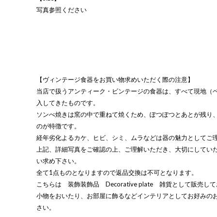
写真参照ください
【ヴィンテージ食器をお買い物求めいただく際の注意】
当店で扱うアンティーク・ビンテージの食器は、すべて現地（
入してきたものです。
ソンべ焼きは窯の中で重ねて焼くため、ぽつぽつとあとが残り
のが特徴です。
経年劣化よるカケ、ヒビ、シミ、ムラなどは器の魅力としてご
上記、詳細写真をご確認の上、ご理解いただき、大切にしてい
い求め下さい。
全て1点ものとなりますので返品交換は不可となります。
こちらは 装飾装飾品 Decorative plate 雑貨として販売
小物をおいたり、お部屋に飾るなどインテリアとしてお好みの
さい。