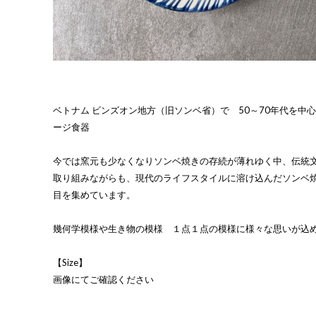
ベトナム ビンズオン地方（旧ソンベ省）で 50～70年代を中
ージ食器
今では窯元も少なくなりソンベ焼きの存続が薄れゆく中、伝統
取り組みながらも、現代のライフスタイルに溶け込んだソンベ
目を集めています。
幾何学模様や生き物の模様 １点１点の模様に様々な思いが込
【Size】
画像にてご確認ください