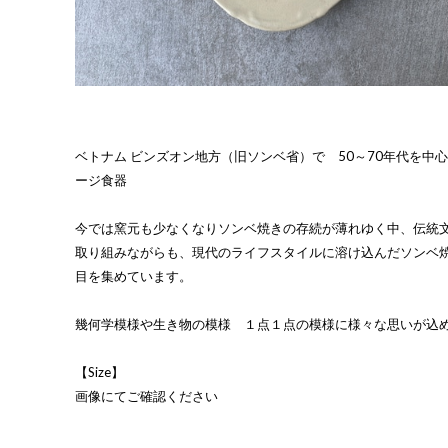
ベトナム ビンズオン地方（旧ソンベ省）で 50～70年代を中
ージ食器
今では窯元も少なくなりソンベ焼きの存続が薄れゆく中、伝統
取り組みながらも、現代のライフスタイルに溶け込んだソンベ
目を集めています。
幾何学模様や生き物の模様 １点１点の模様に様々な思いが込
【Size】
画像にてご確認ください