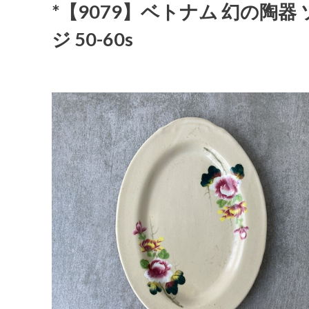
*【9079】ベトナム 幻の陶器 ソ
ジ 50-60s