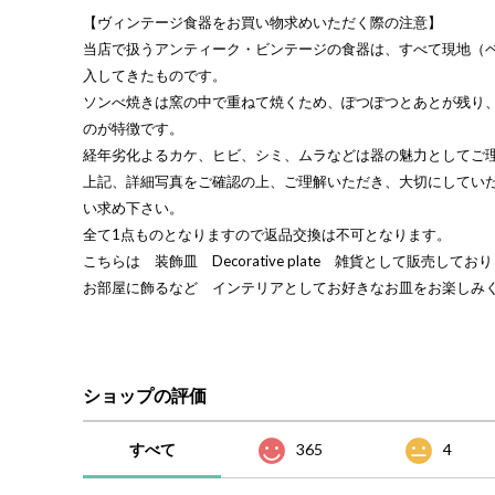
【ヴィンテージ食器をお買い物求めいただく際の注意】
当店で扱うアンティーク・ビンテージの食器は、すべて現地（
入してきたものです。
ソンべ焼きは窯の中で重ねて焼くため、ぽつぽつとあとが残り
のが特徴です。
経年劣化よるカケ、ヒビ、シミ、ムラなどは器の魅力としてご
上記、詳細写真をご確認の上、ご理解いただき、大切にしてい
い求め下さい。
全て1点ものとなりますので返品交換は不可となります。
こちらは 装飾皿 Decorative plate 雑貨として販売してお
お部屋に飾るなど インテリアとしてお好きなお皿をお楽しみ
ショップの評価
すべて
365
4