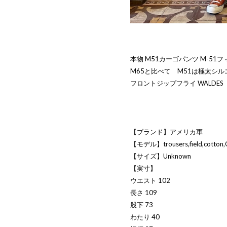
本物 M51カーゴパンツ M-51
M65と比べて M51は極太シ
フロントジップフライ WALDES
【ブランド】アメリカ軍
【モデル】trousers,field,cotton,
【サイズ】Unknown
【実寸】
ウエスト 102
長さ 109
股下 73
わたり 40