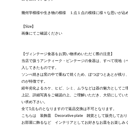
幾何学模様や生き物の模様 １点１点の模様に様々な思いが込
【Size】
画像にてご確認ください
【ヴィンテージ食器をお買い物求めいただく際の注意】
当店で扱うアンティーク・ビンテージの食器は、すべて現地（
入してきたものです。
ソンべ焼きは窯の中で重ねて焼くため、ぽつぽつとあとが残り
のが特徴です。
経年劣化よるカケ、ヒビ、シミ、ムラなどは器の魅力としてご
上記、詳細写真をご確認の上、ご理解いただき、大切にしてい
い求め下さい。
全て1点ものとなりますので返品交換は不可となります。
こちらは 装飾皿 Decorative plate 雑貨として販売してお
お部屋に飾るなど インテリアとしてお好きなお皿をお楽しみ