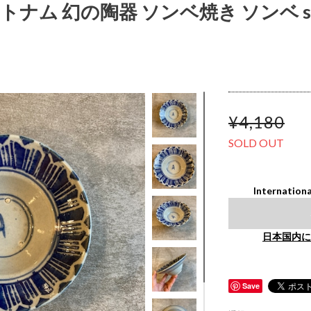
ベトナム 幻の陶器 ソンベ焼き ソンベ so
¥4,180
SOLD OUT
Internationa
日本国内に
Save