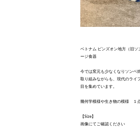
ベトナム ビンズオン地方（旧ソ
ージ食器
今では窯元も少なくなりソンベ
取り組みながらも、現代のライ
目を集めています。
幾何学模様や生き物の模様 １
【Size】
画像にてご確認ください