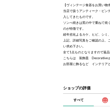
【ヴィンテージ食器をお買い物
当店で扱うアンティーク・ビン
入してきたものです。
ソンべ焼きは窯の中で重ねて焼
のが特徴です。
経年劣化よるカケ、ヒビ、シミ
上記、詳細写真をご確認の上、
い求め下さい。
全て1点ものとなりますので返
こちらは 装飾皿 Decorativ
お部屋に飾るなど インテリア
ショップの評価
すべて