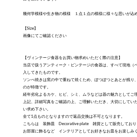
幾何学模様や生き物の模様 １点１点の模様に様々な思いが込
【Size】
画像にてご確認ください
【ヴィンテージ食器をお買い物求めいただく際の注意】
当店で扱うアンティーク・ビンテージの食器は、すべて現地（
入してきたものです。
ソンべ焼きは窯の中で重ねて焼くため、ぽつぽつとあとが残り
のが特徴です。
経年劣化よるカケ、ヒビ、シミ、ムラなどは器の魅力としてご
上記、詳細写真をご確認の上、ご理解いただき、大切にしてい
い求め下さい。
全て1点ものとなりますので返品交換は不可となります。
こちらは 装飾皿 Decorative plate 雑貨として販売してお
お部屋に飾るなど インテリアとしてお好きなお皿をお楽しみ