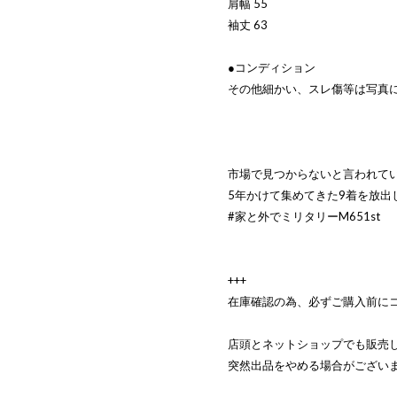
肩幅 55
袖丈 63
●コンディション
その他細かい、スレ傷等は写真
市場で見つからないと言われてい
5年かけて集めてきた9着を放出
#家と外でミリタリーM651st
+++
在庫確認の為、必ずご購入前に
店頭とネットショップでも販売
突然出品をやめる場合がござい