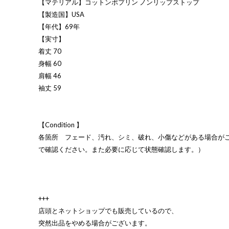
【マテリアル】コットンポプリン ノンリップストップ
【製造国】USA
【年代】69年
【実寸】
着丈 70
身幅 60
肩幅 46
袖丈 59
【Condition 】
各箇所 フェード、汚れ、シミ、破れ、小傷などがある場合が
で確認ください。また必要に応じて状態確認します。）
+++
店頭とネットショップでも販売しているので、
突然出品をやめる場合がございます。