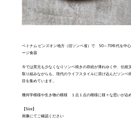
ベトナム ビンズオン地方（旧ソンベ省）で 50～70年代を中
ージ食器
今では窯元も少なくなりソンベ焼きの存続が薄れゆく中、伝統
取り組みながらも、現代のライフスタイルに溶け込んだソンベ
目を集めています。
幾何学模様や生き物の模様 １点１点の模様に様々な思いが込
【Size】
画像にてご確認ください