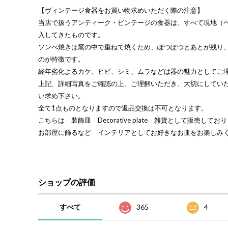
【ヴィンテージ食器をお買い物求めいただく際の注意】
当店で扱うアンティーク・ビンテージの食器は、すべて現地（
入してきたものです。
ソンべ焼きは窯の中で重ねて焼くため、ぽつぽつとあとが残り
のが特徴です。
経年劣化よるカケ、ヒビ、シミ、ムラなどは器の魅力としてご
上記、詳細写真をご確認の上、ご理解いただき、大切にしてい
い求め下さい。
全て1点ものとなりますので返品交換は不可となります。
こちらは 装飾皿 Decorative plate 雑貨として販売してお
お部屋に飾るなど インテリアとしてお好きなお皿をお楽しみ
ショップの評価
すべて
365
4