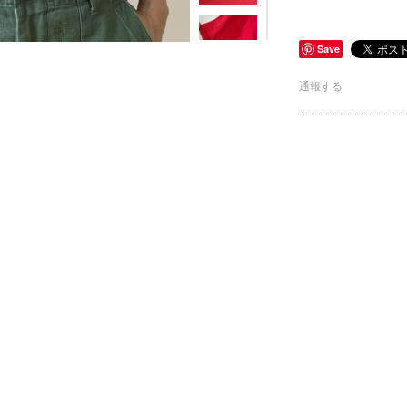
Save
通報する