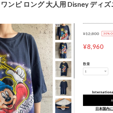
ツ ワンピ ロング 大人用 Disney デ
¥12,800
30%O
¥8,960
数量
Internationa
A
日本国内に