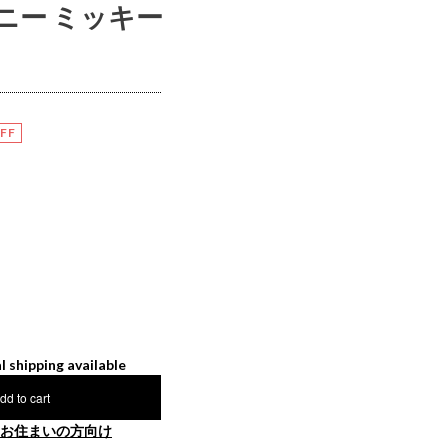
ィズニー ミッキー
FF
l shipping available
dd to cart
お住まいの方向け