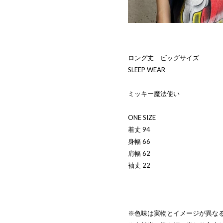
ロング丈 ビッグサイズ
SLEEP WEAR
ミッキー魔法使い
ONE SIZE
着丈 94
身幅 66
肩幅 62
袖丈 22
※色味は実物とイメージが異な