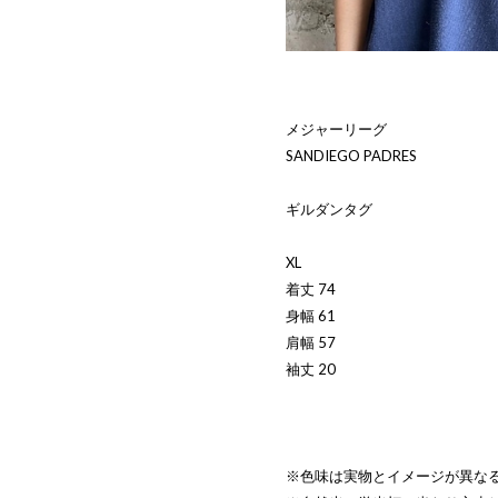
メジャーリーグ
SANDIEGO PADRES
ギルダンタグ
XL
着丈 74
身幅 61
肩幅 57
袖丈 20
※色味は実物とイメージが異な