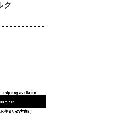
ミルク
l shipping available
dd to cart
お住まいの方向け