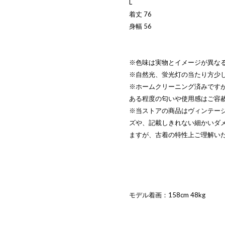
L
着丈 76
身幅 56
※色味は実物とイメージが異な
※自然光、蛍光灯の当たり方少
※ホームクリーニング済みです
ある程度の匂いや使用感はご容
※当ストアの商品はヴィンテー
ズや、記載しきれない細かいダ
ますが、古着の特性上ご理解い
モデル着画：158cm 48kg