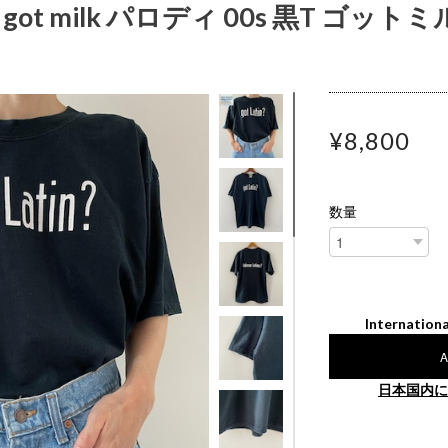
 got milk パロディ 00s 黒T ゴット
¥8,800
数量
Internationa
A
日本国内に