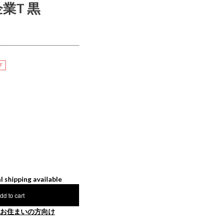
企業T 黒
F
l shipping available
dd to cart
お住まいの方向け