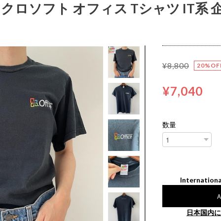
 マイクロソフト オフィス Tシャツ IT系 
¥8,800
20%OF
¥7,040
数量
Internationa
A
日本国内に