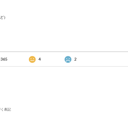
など）
365
4
2
づく表記