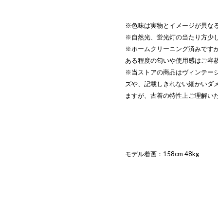
※色味は実物とイメージが異な
※自然光、蛍光灯の当たり方少
※ホームクリーニング済みです
ある程度の匂いや使用感はご容
※当ストアの商品はヴィンテー
ズや、記載しきれない細かいダ
ますが、古着の特性上ご理解い
モデル着画：158cm 48kg