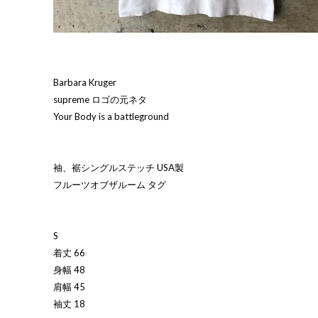
Barbara Kruger
supreme ロゴの元ネタ
Your Body is a battleground
袖、裾シングルステッチ USA製
フルーツオブザルーム タグ
S
着丈 66
身幅 48
肩幅 45
袖丈 18