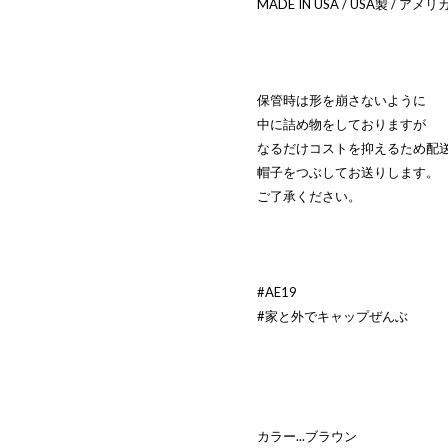
MADE IN USA / USA製 / アメ
保管時は形を崩さないように
中に詰め物をしておりますが
なるだけコストを抑えるため配
帽子をつぶしてお送りします。
ご了承ください。
#AE19
#家と外でキャップぜんぶ
カラー...ブラウン