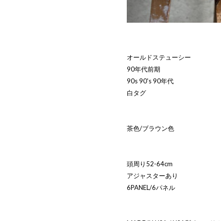
オールドステューシー
90年代前期
90s 90's 90年代
白タグ
茶色/ブラウン色
頭周り52-64cm
アジャスターあり
6PANEL/6パネル