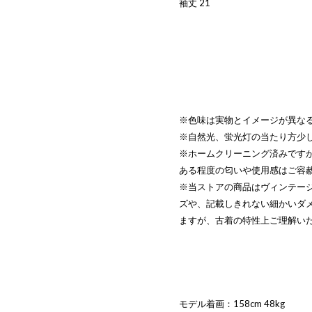
袖丈 21
※色味は実物とイメージが異な
※自然光、蛍光灯の当たり方少
※ホームクリーニング済みです
ある程度の匂いや使用感はご容
※当ストアの商品はヴィンテー
ズや、記載しきれない細かいダ
ますが、古着の特性上ご理解い
モデル着画：158cm 48kg