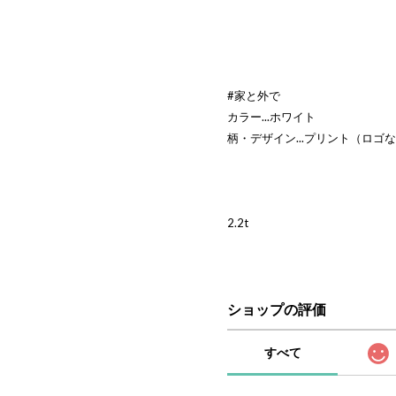
#家と外で
カラー...ホワイト
柄・デザイン...プリント（ロゴ
2.2t
ショップの評価
すべて