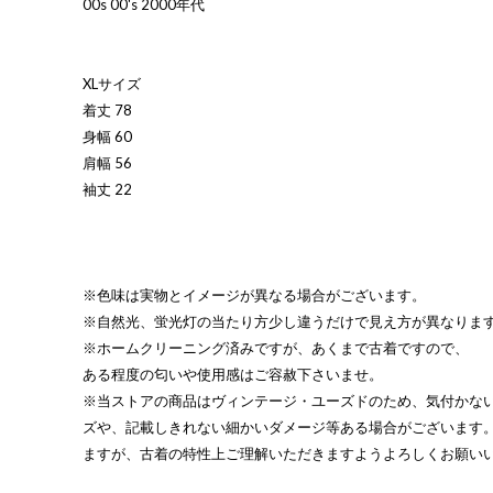
00s 00's 2000年代
XLサイズ
着丈 78
身幅 60
肩幅 56
袖丈 22
※色味は実物とイメージが異なる場合がございます。
※自然光、蛍光灯の当たり方少し違うだけで見え方が異なりま
※ホームクリーニング済みですが、あくまで古着ですので、
ある程度の匂いや使用感はご容赦下さいませ。
※当ストアの商品はヴィンテージ・ユーズドのため、気付かな
ズや、記載しきれない細かいダメージ等ある場合がございます
ますが、古着の特性上ご理解いただきますようよろしくお願い